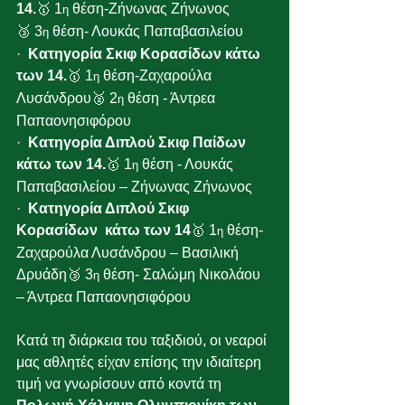
14.
🥇 1
 θέση-Ζήνωνας Ζήνωνος
η
🥉 3
 θέση- Λουκάς Παπαβασιλείου
η
·  
Κατηγορία Σκιφ Κορασίδων κάτω 
των 14.
🥇 1
 θέση-Ζαχαρούλα 
η
Λυσάνδρου🥈 2
 θέση - Άντρεα 
η
Παπαονησιφόρου
·  
Κατηγορία Διπλού Σκιφ Παίδων 
κάτω των 14.
🥇 1
 θέση - Λουκάς 
η
Παπαβασιλείου – Ζήνωνας Ζήνωνος
·  
Κατηγορία Διπλού Σκιφ 
Κορασίδων  κάτω των 14
🥇 1
 θέση- 
η
Ζαχαρούλα Λυσάνδρου – Βασιλική 
Δρυάδη🥉 3
 θέση- Σαλώμη Νικολάου 
η
– Άντρεα Παπαονησιφόρου
Κατά τη διάρκεια του ταξιδιού, οι νεαροί 
μας αθλητές είχαν επίσης την ιδιαίτερη 
τιμή να γνωρίσουν από κοντά τη 