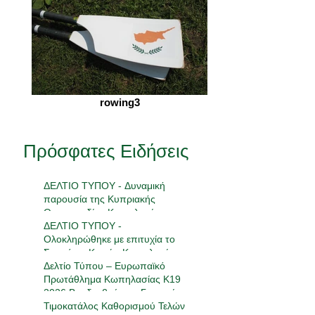
rowing3
Πρόσφατες Ειδήσεις
ΔΕΛΤΙΟ ΤΥΠΟΥ - Δυναμική
παρουσία της Κυπριακής
Ομοσπονδίας Κωπηλασίας στην
18η Πανελλήνια Συνάντηση
ΔΕΛΤΙΟ ΤΥΠΟΥ -
Ανάπτυξης
Ολοκληρώθηκε με επιτυχία το
Σεμινάριο Κριτών Κωπηλασίας
2026
Δελτίο Τύπου – Ευρωπαϊκό
Πρωτάθλημα Κωπηλασίας Κ19
2026 Βραδεμβούργο, Γερμανία |
23-24 Μαΐου 2026
Τιμοκατάλος Καθορισμού Τελών