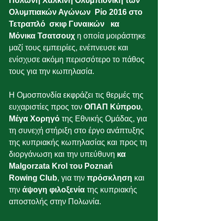
Πολωνή Χάλκινη Ολυμπιονίκη των 
Ολυμπιακών Αγώνων  Ρίο 2016 στο 
Τετραπλό  σκιφ Γυναικών   κα 
Μόνικα Τσατσουχ
 η οποία μοιράστηκε 
μαζί τους εμπειρίες, ενέπνευσε και 
ενίσχυσε ακόμη περισσότερο το πάθος 
τους για την κωπηλασία.
Η Ομοσπονδία εκφράζει τις θερμές της 
ευχαριστίες προς τον 
ΟΠΑΠ Κύπρου
, 
Μέγα Χορηγό
 της Εθνικής Ομάδας, για 
τη συνεχή στήριξη στο έργο ανάπτυξης 
της κυπριακής κωπηλασίας και προς τη 
διοργάνωση και την υπεύθυνη 
κα 
Malgorzata Krol του Poznań 
Rowing Club
, για την 
πρόσκληση
 και 
την 
άψογη φιλοξενία
 της κυπριακής 
αποστολής στην Πολωνία.