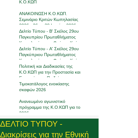
Κ.Ο.ΚΩΠ
ΑΝΑΚΟΙΝΩΣΗ Κ.Ο.ΚΩΠ.
Σεμινάριο Κριτών Κωπηλασίας
2026 - 26 με 28 Ιουνίου 2026
Δελτίο Τύπου - Β' Σκέλος 29ου
Παγκυπρίου Πρωταθλήματος
Κωπηλασίας στο Φράγμα Κούρη
16-17/05/2026
Δελτίο Τύπου - Α' Σκέλος 29ου
Παγκύπριου Πρωταθλήματος
Κωπηλασίας στο Φράγμα Κούρη
17-19/4/2026
Πολιτική και Διαδικασίες της
Κ.Ο.ΚΩΠ για την Προστασία και
Ευημερία των Παιδιών στον
Αθλητισμό
Τιμοκατάλογος ενοικίασης
σκαφών 2026
Ανανεωμένο αγωνιστικό
πρόγραμμα της Κ.Ο.ΚΩΠ για το
2026
ΔΕΛΤΙΟ ΤΥΠΟΥ -
Διακρίσεις για την Εθνική