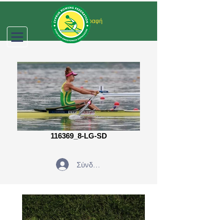
Σύνδεση/Εγγραφή
116369_8-LG-SD
Σύνδεση