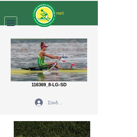
Σύνδεση/Εγγραφή
116369_8-LG-SD
Σύνδεση