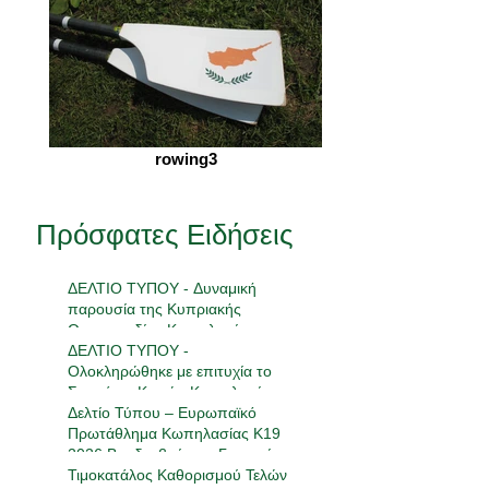
rowing3
Πρόσφατες Ειδήσεις
ΔΕΛΤΙΟ ΤΥΠΟΥ - Δυναμική
παρουσία της Κυπριακής
Ομοσπονδίας Κωπηλασίας στην
18η Πανελλήνια Συνάντηση
ΔΕΛΤΙΟ ΤΥΠΟΥ -
Ανάπτυξης
Ολοκληρώθηκε με επιτυχία το
Σεμινάριο Κριτών Κωπηλασίας
2026
Δελτίο Τύπου – Ευρωπαϊκό
Πρωτάθλημα Κωπηλασίας Κ19
2026 Βραδεμβούργο, Γερμανία |
23-24 Μαΐου 2026
Τιμοκατάλος Καθορισμού Τελών