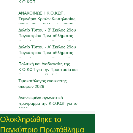
Κ.Ο.ΚΩΠ
ΑΝΑΚΟΙΝΩΣΗ Κ.Ο.ΚΩΠ.
Σεμινάριο Κριτών Κωπηλασίας
2026 - 26 με 28 Ιουνίου 2026
Δελτίο Τύπου - Β' Σκέλος 29ου
Παγκυπρίου Πρωταθλήματος
Κωπηλασίας στο Φράγμα Κούρη
16-17/05/2026
Δελτίο Τύπου - Α' Σκέλος 29ου
Παγκύπριου Πρωταθλήματος
Κωπηλασίας στο Φράγμα Κούρη
17-19/4/2026
Πολιτική και Διαδικασίες της
Κ.Ο.ΚΩΠ για την Προστασία και
Ευημερία των Παιδιών στον
Αθλητισμό
Τιμοκατάλογος ενοικίασης
σκαφών 2026
Ανανεωμένο αγωνιστικό
πρόγραμμα της Κ.Ο.ΚΩΠ για το
2026
Ολοκληρώθηκε το
Παγκύπριο Πρωτάθλημα