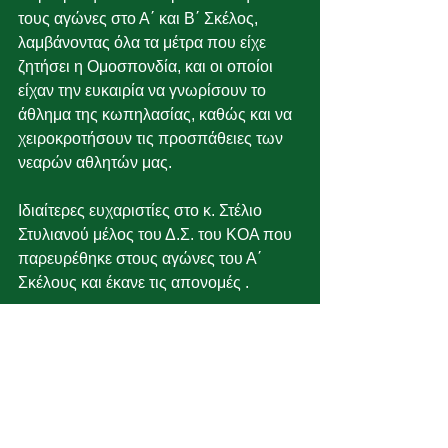
τους αγώνες στο Α΄ και Β΄ Σκέλος, 
λαμβάνοντας όλα τα μέτρα που είχε 
ζητήσει η Ομοσπονδία, και οι οποίοι 
είχαν την ευκαιρία να γνωρίσουν το 
άθλημα της κωπηλασίας, καθώς και να 
χειροκροτήσουν τις προσπάθειες των 
νεαρών αθλητών μας.
Ιδιαίτερες ευχαριστίες στο κ. Στέλιο 
Στυλιανού μέλος του Δ.Σ. του ΚΟΑ που 
παρευρέθηκε στους αγώνες του Α΄ 
Σκέλους και έκανε τις απονομές .
Με την ευκαιρία αυτή η Ομοσπονδία 
ευχαριστεί το Κυπριακό Οργανισμό 
Αθλητισμού που σε αυτές τις δύσκολες 
ώρες μας στήριξε για να συνεχίσουν τα 
παιδιά μας τις προπονήσεις και να 