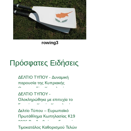
rowing3
Πρόσφατες Ειδήσεις
ΔΕΛΤΙΟ ΤΥΠΟΥ - Δυναμική
παρουσία της Κυπριακής
Ομοσπονδίας Κωπηλασίας στην
18η Πανελλήνια Συνάντηση
ΔΕΛΤΙΟ ΤΥΠΟΥ -
Ανάπτυξης
Ολοκληρώθηκε με επιτυχία το
Σεμινάριο Κριτών Κωπηλασίας
2026
Δελτίο Τύπου – Ευρωπαϊκό
Πρωτάθλημα Κωπηλασίας Κ19
2026 Βραδεμβούργο, Γερμανία |
23-24 Μαΐου 2026
Τιμοκατάλος Καθορισμού Τελών