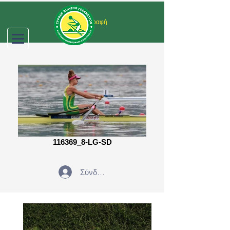
Σύνδεση/Εγγραφή
116369_8-LG-SD
Σύνδεση