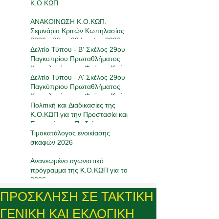
Κ.Ο.ΚΩΠ
ΑΝΑΚΟΙΝΩΣΗ Κ.Ο.ΚΩΠ.
Σεμινάριο Κριτών Κωπηλασίας
2026 - 26 με 28 Ιουνίου 2026
Δελτίο Τύπου - Β' Σκέλος 29ου
Παγκυπρίου Πρωταθλήματος
Κωπηλασίας στο Φράγμα Κούρη
16-17/05/2026
Δελτίο Τύπου - Α' Σκέλος 29ου
Παγκύπριου Πρωταθλήματος
Κωπηλασίας στο Φράγμα Κούρη
17-19/4/2026
Πολιτική και Διαδικασίες της
Κ.Ο.ΚΩΠ για την Προστασία και
Ευημερία των Παιδιών στον
Αθλητισμό
Τιμοκατάλογος ενοικίασης
σκαφών 2026
Ανανεωμένο αγωνιστικό
πρόγραμμα της Κ.Ο.ΚΩΠ για το
2026
ΠΡΟΣΚΛΗΣΗ ΣΕ ΤΑΚΤΙΚΗ
ΓΕΝΙΚΗ ΚΑΙ ΕΚΛΟΓΙΚΗ