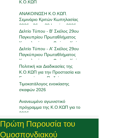
Κ.Ο.ΚΩΠ
ΑΝΑΚΟΙΝΩΣΗ Κ.Ο.ΚΩΠ.
Σεμινάριο Κριτών Κωπηλασίας
2026 - 26 με 28 Ιουνίου 2026
Δελτίο Τύπου - Β' Σκέλος 29ου
Παγκυπρίου Πρωταθλήματος
Κωπηλασίας στο Φράγμα Κούρη
16-17/05/2026
Δελτίο Τύπου - Α' Σκέλος 29ου
Παγκύπριου Πρωταθλήματος
Κωπηλασίας στο Φράγμα Κούρη
17-19/4/2026
Πολιτική και Διαδικασίες της
Κ.Ο.ΚΩΠ για την Προστασία και
Ευημερία των Παιδιών στον
Αθλητισμό
Τιμοκατάλογος ενοικίασης
σκαφών 2026
Ανανεωμένο αγωνιστικό
πρόγραμμα της Κ.Ο.ΚΩΠ για το
2026
Πρώτη Παρουσία του
Ομοσπονδιακού