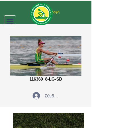
Σύνδεση/Εγγραφή
116369_8-LG-SD
Σύνδεση