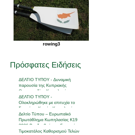
rowing3
Πρόσφατες Ειδήσεις
ΔΕΛΤΙΟ ΤΥΠΟΥ - Δυναμική
παρουσία της Κυπριακής
Ομοσπονδίας Κωπηλασίας στην
18η Πανελλήνια Συνάντηση
ΔΕΛΤΙΟ ΤΥΠΟΥ -
Ανάπτυξης
Ολοκληρώθηκε με επιτυχία το
Σεμινάριο Κριτών Κωπηλασίας
2026
Δελτίο Τύπου – Ευρωπαϊκό
Πρωτάθλημα Κωπηλασίας Κ19
2026 Βραδεμβούργο, Γερμανία |
23-24 Μαΐου 2026
Τιμοκατάλος Καθορισμού Τελών