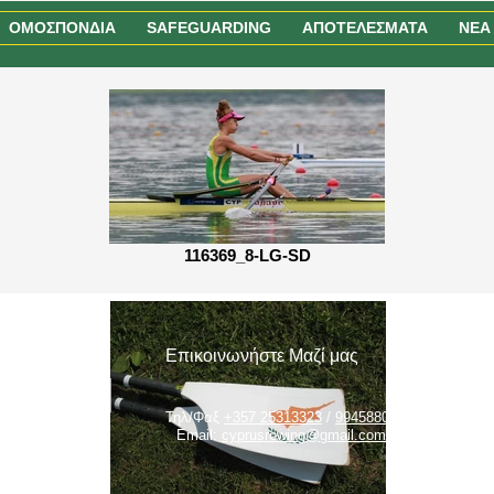
ΟΜΟΣΠΟΝΔΙΑ
SAFEGUARDING
ΑΠΟΤΕΛΕΣΜΑΤΑ
NEA
116369_8-LG-SD
Επικοινωνήστε Μαζί μας
Τηλ/Φαξ
+357 25313323
/
99458804
Email:
cyprusrowing@gmail.com