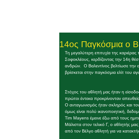
14ος Παγκόσμια ο Β
Τη μεγαλύτερη επιτυχία της καριέρας 
Σοφοκλέους, κερδίζοντας την 14η θ
ανδρών.  Ο Βαλεντίνος βελτίωσε την α
βρίσκεται στην παγκόσμια ελίτ του α
Στόχος του αθλητή μας ήταν η είσοδο
πρώτοι έντεκα προκρίνονταν απευθεί
Ο ανταγωνισμός ήταν σκληρός και τον
όμως είναι πολύ ικανοποιητική, δεδομ
Tim Mayens έμεινε έξω από τους ημιτε
Μάλιστα στον τελικό Γ, ο αθλητής μα
από τον Βέλγο αθλητή για να κατακτήσ