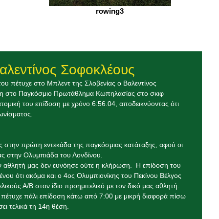
rowing3
αλεντίνος Σοφοκλέους
του πέτυχε στο Μπλεντ της Σλοβενίας ο Βαλεντίνος 
έση στο Παγκόσμιο Πρωτάθλημα Κωπηλασίας στο σκιφ 
τομική του επίδοση με χρόνο 6:56.04, αποδεικνύοντας ότι 
γωνίσματος.
ς στην πρώτη εντεκάδα της παγκόσμιας κατάταξης, αφού οι 
ας στην Ολυμπιάδα του Λονδίνου.
 αθλητή μας δεν ευνόησε ούτε η κλήρωση.  Η επίδοση του 
ένου ότι ακόμα και ο 4ος Ολυμπιονίκης του Πεκίνου Βέλγος 
λικούς Α/Β στον ίδιο προημιτελικό με τον δικό μας αθλητή.  
ς πέτυχε πάλι επίδοση κάτω από 7:00 με μικρή διαφορά πίσω 
ει τελικά τη 14η θέση.