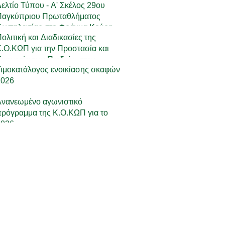
ελτίο Τύπου - Α' Σκέλος 29ου
6-17/05/2026
Παγκύπριου Πρωταθλήματος
Κωπηλασίας στο Φράγμα Κούρη
ολιτική και Διαδικασίες της
7-19/4/2026
.Ο.ΚΩΠ για την Προστασία και
υημερία των Παιδιών στον
ιμοκατάλογος ενοικίασης σκαφών
Αθλητισμό
2026
Ανανεωμένο αγωνιστικό
ρόγραμμα της Κ.Ο.ΚΩΠ για το
2026