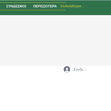
ΣΥΝΔΕΣΜΟΙ
ΠΕΡΙΣΣΟΤΕΡΑ
Σύνδεση/Εγγραφή
Σύνδεση
Διεύθυνση
Αμαθούντος 21
4532 Αγιος Τύχωνας
Τ.Θ. 56639, 3309 Λεμεσός, Κύπρος