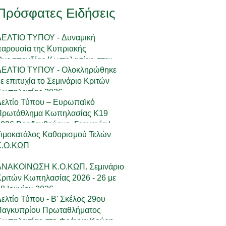
Πρόσφατες Ειδήσεις
ΔΕΛΤΙΟ ΤΥΠΟΥ - Δυναμική
παρουσία της Κυπριακής
Ομοσπονδίας Κωπηλασίας στην
ΔΕΛΤΙΟ ΤΥΠΟΥ - Ολοκληρώθηκε
18η Πανελλήνια Συνάντηση
ε επιτυχία το Σεμινάριο Κριτών
Ανάπτυξης
Κωπηλασίας 2026
Δελτίο Τύπου – Ευρωπαϊκό
Πρωτάθλημα Κωπηλασίας Κ19
026 Βραδεμβούργο, Γερμανία | 23-
Τιμοκατάλος Καθορισμού Τελών
24 Μαΐου 2026
Κ.Ο.ΚΩΠ
ΑΝΑΚΟΙΝΩΣΗ Κ.Ο.ΚΩΠ. Σεμινάριο
ριτών Κωπηλασίας 2026 - 26 με
8 Ιουνίου 2026
ελτίο Τύπου - Β' Σκέλος 29ου
Παγκυπρίου Πρωταθλήματος
Κωπηλασίας στο Φράγμα Κούρη