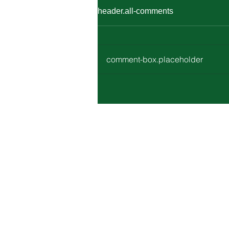
header.all-comments
comment-box.placeholder