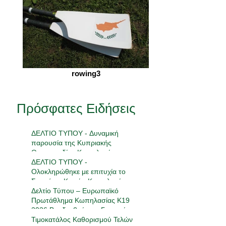
rowing3
Πρόσφατες Ειδήσεις
ΔΕΛΤΙΟ ΤΥΠΟΥ - Δυναμική
παρουσία της Κυπριακής
Ομοσπονδίας Κωπηλασίας στην
18η Πανελλήνια Συνάντηση
ΔΕΛΤΙΟ ΤΥΠΟΥ -
Ανάπτυξης
Ολοκληρώθηκε με επιτυχία το
Σεμινάριο Κριτών Κωπηλασίας
2026
Δελτίο Τύπου – Ευρωπαϊκό
Πρωτάθλημα Κωπηλασίας Κ19
2026 Βραδεμβούργο, Γερμανία |
23-24 Μαΐου 2026
Τιμοκατάλος Καθορισμού Τελών