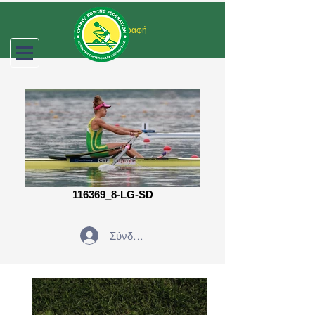
Σύνδεση/Εγγραφή
116369_8-LG-SD
Σύνδεση