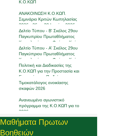
Κ.Ο.ΚΩΠ
ΑΝΑΚΟΙΝΩΣΗ Κ.Ο.ΚΩΠ.
Σεμινάριο Κριτών Κωπηλασίας
2026 - 26 με 28 Ιουνίου 2026
Δελτίο Τύπου - Β' Σκέλος 29ου
Παγκυπρίου Πρωταθλήματος
Κωπηλασίας στο Φράγμα Κούρη
16-17/05/2026
Δελτίο Τύπου - Α' Σκέλος 29ου
Παγκύπριου Πρωταθλήματος
Κωπηλασίας στο Φράγμα Κούρη
17-19/4/2026
Πολιτική και Διαδικασίες της
Κ.Ο.ΚΩΠ για την Προστασία και
Ευημερία των Παιδιών στον
Αθλητισμό
Τιμοκατάλογος ενοικίασης
σκαφών 2026
Ανανεωμένο αγωνιστικό
πρόγραμμα της Κ.Ο.ΚΩΠ για το
2026
Μαθήματα Πρωτων
Βοηθειών