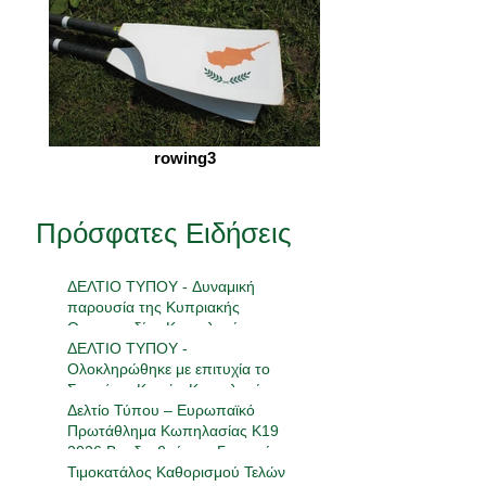
rowing3
Πρόσφατες Ειδήσεις
ΔΕΛΤΙΟ ΤΥΠΟΥ - Δυναμική
παρουσία της Κυπριακής
Ομοσπονδίας Κωπηλασίας στην
18η Πανελλήνια Συνάντηση
ΔΕΛΤΙΟ ΤΥΠΟΥ -
Ανάπτυξης
Ολοκληρώθηκε με επιτυχία το
Σεμινάριο Κριτών Κωπηλασίας
2026
Δελτίο Τύπου – Ευρωπαϊκό
Πρωτάθλημα Κωπηλασίας Κ19
2026 Βραδεμβούργο, Γερμανία |
23-24 Μαΐου 2026
Τιμοκατάλος Καθορισμού Τελών