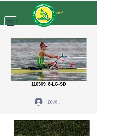
Σύνδεση/Εγγραφή
116369_8-LG-SD
Σύνδεση