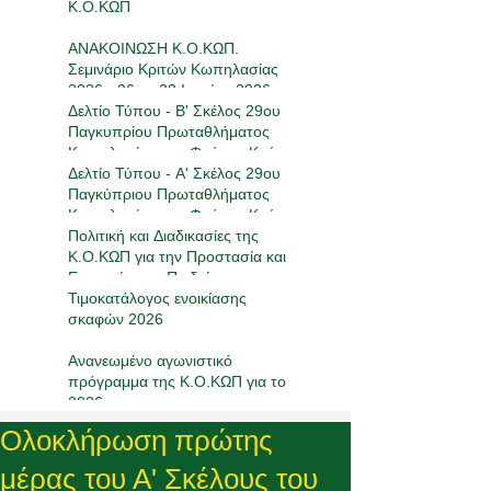
Κ.Ο.ΚΩΠ
ΑΝΑΚΟΙΝΩΣΗ Κ.Ο.ΚΩΠ.
Σεμινάριο Κριτών Κωπηλασίας
2026 - 26 με 28 Ιουνίου 2026
Δελτίο Τύπου - Β' Σκέλος 29ου
Παγκυπρίου Πρωταθλήματος
Κωπηλασίας στο Φράγμα Κούρη
16-17/05/2026
Δελτίο Τύπου - Α' Σκέλος 29ου
Παγκύπριου Πρωταθλήματος
Κωπηλασίας στο Φράγμα Κούρη
17-19/4/2026
Πολιτική και Διαδικασίες της
Κ.Ο.ΚΩΠ για την Προστασία και
Ευημερία των Παιδιών στον
Αθλητισμό
Τιμοκατάλογος ενοικίασης
σκαφών 2026
Ανανεωμένο αγωνιστικό
πρόγραμμα της Κ.Ο.ΚΩΠ για το
2026
Ολοκλήρωση πρώτης
μέρας του Α' Σκέλους του