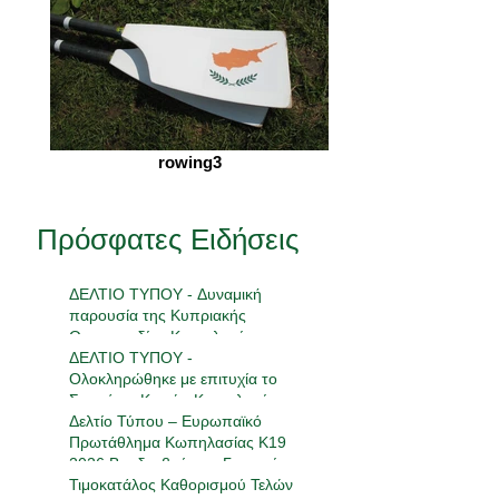
rowing3
Πρόσφατες Ειδήσεις
ΔΕΛΤΙΟ ΤΥΠΟΥ - Δυναμική
παρουσία της Κυπριακής
Ομοσπονδίας Κωπηλασίας στην
18η Πανελλήνια Συνάντηση
ΔΕΛΤΙΟ ΤΥΠΟΥ -
Ανάπτυξης
Ολοκληρώθηκε με επιτυχία το
Σεμινάριο Κριτών Κωπηλασίας
2026
Δελτίο Τύπου – Ευρωπαϊκό
Πρωτάθλημα Κωπηλασίας Κ19
2026 Βραδεμβούργο, Γερμανία |
23-24 Μαΐου 2026
Τιμοκατάλος Καθορισμού Τελών