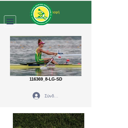
Σύνδεση/Εγγραφή
116369_8-LG-SD
Σύνδεση