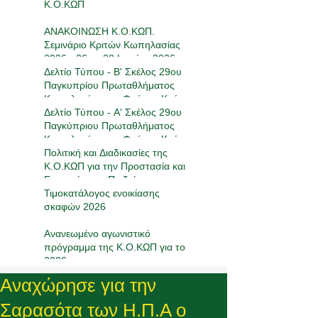
Κ.Ο.ΚΩΠ
ΑΝΑΚΟΙΝΩΣΗ Κ.Ο.ΚΩΠ.
Σεμινάριο Κριτών Κωπηλασίας
2026 - 26 με 28 Ιουνίου 2026
Δελτίο Τύπου - Β' Σκέλος 29ου
Παγκυπρίου Πρωταθλήματος
Κωπηλασίας στο Φράγμα Κούρη
16-17/05/2026
Δελτίο Τύπου - Α' Σκέλος 29ου
Παγκύπριου Πρωταθλήματος
Κωπηλασίας στο Φράγμα Κούρη
17-19/4/2026
Πολιτική και Διαδικασίες της
Κ.Ο.ΚΩΠ για την Προστασία και
Ευημερία των Παιδιών στον
Αθλητισμό
Τιμοκατάλογος ενοικίασης
σκαφών 2026
Ανανεωμένο αγωνιστικό
πρόγραμμα της Κ.Ο.ΚΩΠ για το
2026
Αναχώρησε για την
Σαρασότα των Η.Π.Α ο