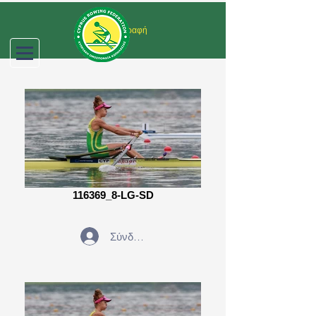
Σύνδεση/Εγγραφή
116369_8-LG-SD
Σύνδεση