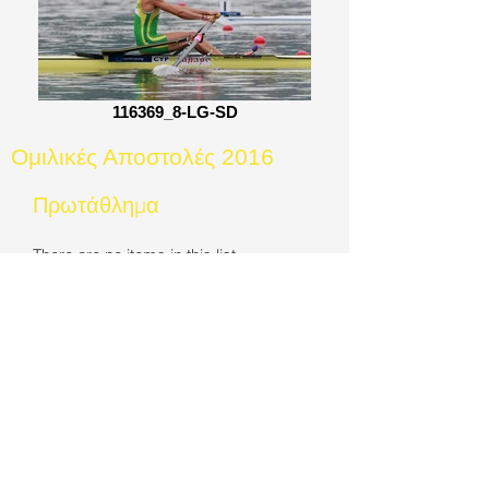
116369_8-LG-SD
Ομιλικές Αποστολές 2016
Πρωτάθλημα
There are no items in this list
Επικοινωνήστε Μαζί μας
Τηλ/Φαξ
+357 25313323
/
99458804
Email:
cyprusrowing@gmail.com
Διεύθυνση
Αμαθούντος 21
4532 Αγιος Τύχωνας
Τ.Θ. 56639, 3309 Λεμεσός, Κύπρος