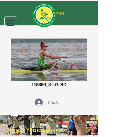
Σύνδεση/Εγγραφή
116369_8-LG-SD
Σύνδεση
Χρήση Υδατοφρακτών