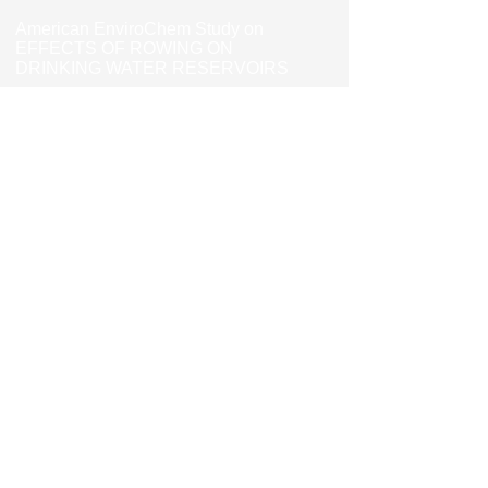
American EnviroChem Study on
EFFECTS OF ROWING ON
DRINKING WATER RESERVOIRS
Norwegian study of use of water
reservoirs for rowing and kayaking
Επικοινωνήστε Μαζί μας
Τηλ/Φαξ
+357 25313323
/
99458804
Email:
cyprusrowing@gmail.com
Διεύθυνση
Αμαθούντος 21
4532 Αγιος Τύχωνας
Τ.Θ. 56639, 3309 Λεμεσός, Κύπρος