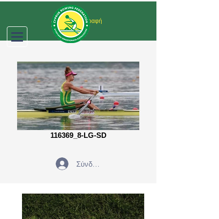
Σύνδεση/Εγγραφή
116369_8-LG-SD
Σύνδεση