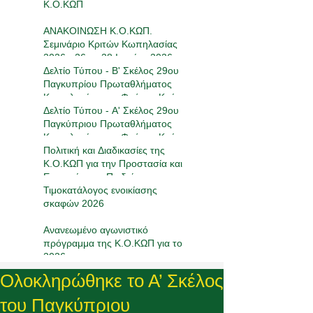
Κ.Ο.ΚΩΠ
ΑΝΑΚΟΙΝΩΣΗ Κ.Ο.ΚΩΠ.
Σεμινάριο Κριτών Κωπηλασίας
2026 - 26 με 28 Ιουνίου 2026
Δελτίο Τύπου - Β' Σκέλος 29ου
Παγκυπρίου Πρωταθλήματος
Κωπηλασίας στο Φράγμα Κούρη
16-17/05/2026
Δελτίο Τύπου - Α' Σκέλος 29ου
Παγκύπριου Πρωταθλήματος
Κωπηλασίας στο Φράγμα Κούρη
17-19/4/2026
Πολιτική και Διαδικασίες της
Κ.Ο.ΚΩΠ για την Προστασία και
Ευημερία των Παιδιών στον
Αθλητισμό
Τιμοκατάλογος ενοικίασης
σκαφών 2026
Ανανεωμένο αγωνιστικό
πρόγραμμα της Κ.Ο.ΚΩΠ για το
2026
Ολοκληρώθηκε το Α’ Σκέλος
του Παγκύπριου