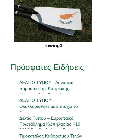
rowing3
Πρόσφατες Ειδήσεις
ΔΕΛΤΙΟ ΤΥΠΟΥ - Δυναμική
παρουσία της Κυπριακής
Ομοσπονδίας Κωπηλασίας στην
18η Πανελλήνια Συνάντηση
ΔΕΛΤΙΟ ΤΥΠΟΥ -
Ανάπτυξης
Ολοκληρώθηκε με επιτυχία το
Σεμινάριο Κριτών Κωπηλασίας
2026
Δελτίο Τύπου – Ευρωπαϊκό
Πρωτάθλημα Κωπηλασίας Κ19
2026 Βραδεμβούργο, Γερμανία |
23-24 Μαΐου 2026
Τιμοκατάλος Καθορισμού Τελών